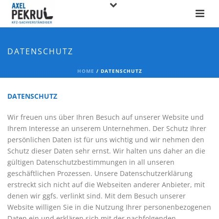
DATENSCHUTZ
HOME
/
DATENSCHUTZ
DATENSCHUTZ
Wir freuen uns über Ihren Besuch auf unserer Website und
Ihrem Interesse an unserem Unternehmen. Der Schutz Ihrer
persönlichen Daten ist für uns wichtig und wir nehmen den
Schutz dieser Daten sehr ernst. Wir halten uns daher an die
gültigen Datenschutzbestimmungen in all unseren
geschäftlichen Prozessen. Unsere Datenschutzerklärung
erstreckt sich nicht auf die Webseiten anderer Anbieter, mit
denen wir ggfs. verlinkt sind. Mit dem Besuch unserer
Website willigen Sie in die Nutzung Ihrer personenbezogenen
Daten ein und erklären sich mit der nachfolgenden