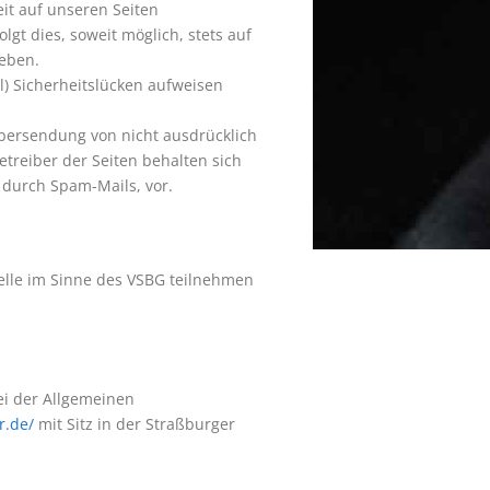
it auf unseren Seiten
t dies, soweit möglich, stets auf
geben.
l) Sicherheitslücken aufweisen
bersendung von nicht ausdrücklich
treiber der Seiten behalten sich
 durch Spam-Mails, vor.
telle im Sinne des VSBG teilnehmen
ei der Allgemeinen
r.de/
mit Sitz in der Straßburger