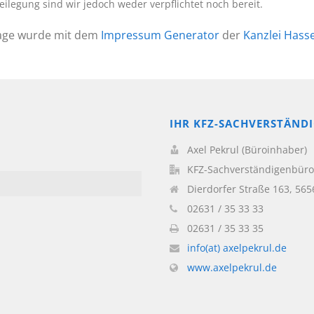
eilegung sind wir jedoch weder verpflichtet noch bereit.
age wurde mit dem
Impressum Generator
der
Kanzlei Hass
IHR KFZ-SACHVERSTÄND
Axel Pekrul (Büroinhaber)
KFZ-Sachverständigenbüro 
Dierdorfer Straße 163, 56
02631 / 35 33 33
02631 / 35 33 35
info(at) axelpekrul.de
www.axelpekrul.de