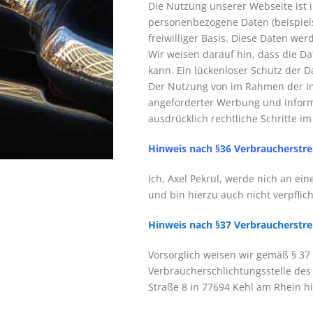
Die Nutzung unserer Webseite ist 
personenbezogene Daten (beispiels
freiwilliger Basis. Diese Daten we
Wir weisen darauf hin, dass die Da
kann. Ein lückenloser Schutz der Da
Der Nutzung von im Rahmen der Imp
angeforderter Werbung und Informa
ausdrücklich rechtliche Schritte 
Hinweis nach §36 Verbraucherstre
Ich, Axel Pekrul, werde nich an ei
und bin hierzu auch nicht verpflich
Hinweis nach §37 Verbraucherstre
Vorsorglich weisen wir gemäß § 37
Verbraucherschlichtungsstelle des
Straße 8 in 77694 Kehl am Rhein hi