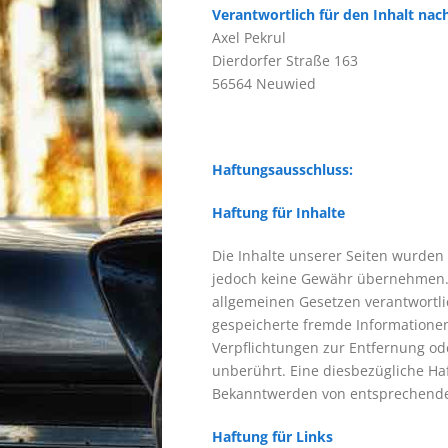
Verantwortlich für den Inhalt nach
Axel Pekrul
Dierdorfer Straße 163
56564 Neuwied
Haftungsausschluss:
Haftung für Inhalte
Die Inhalte unserer Seiten wurden mi
jedoch keine Gewähr übernehmen. A
allgemeinen Gesetzen verantwortlic
gespeicherte fremde Informationen
Verpflichtungen zur Entfernung o
unberührt. Eine diesbezügliche Haf
Bekanntwerden von entsprechende
Haftung für Links