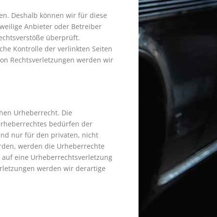
ben. Deshalb können wir für diese
weilige Anbieter oder Betreiber
echtsverstöße überprüft.
he Kontrolle der verlinkten Seiten
von Rechtsverletzungen werden wir
chen Urheberrecht. Die
 Urheberrechtes bedürfen der
nd nur für den privaten, nicht
wurden, werden die Urheberrechte
m auf eine Urheberrechtsverletzung
letzungen werden wir derartige