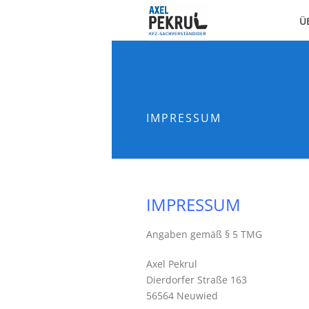
Ü
IMPRESSUM
IMPRESSUM
Angaben gemäß § 5 TMG
Axel Pekrul
Dierdorfer Straße 163
56564 Neuwied