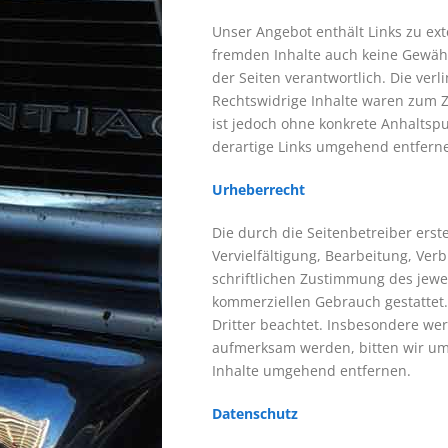
Unser Angebot enthält Links zu ext
fremden Inhalte auch keine Gewähr 
der Seiten verantwortlich. Die ver
Rechtswidrige Inhalte waren zum Ze
ist jedoch ohne konkrete Anhaltsp
derartige Links umgehend entfern
Urheberrecht
Die durch die Seitenbetreiber ers
Vervielfältigung, Bearbeitung, Ve
schriftlichen Zustimmung des jewei
kommerziellen Gebrauch gestattet. 
Dritter beachtet. Insbesondere wer
aufmerksam werden, bitten wir um
Inhalte umgehend entfernen.
Datenschutz